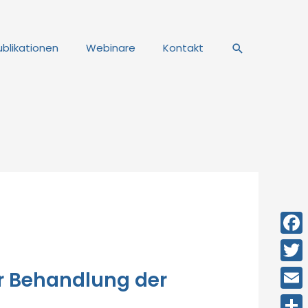
Suche
ublikationen
Webinare
Kontakt
Face
Twitt
er Behandlung der
Email