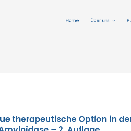
Home
Über uns
P
eue therapeutische Option in d
Amyloidase – 2. Auflage