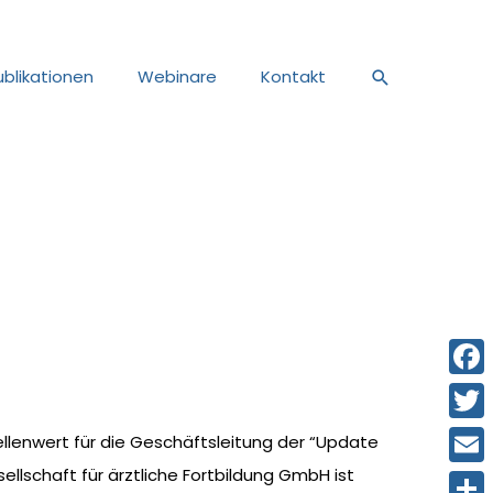
Suche
ublikationen
Webinare
Kontakt
Face
Twitt
llenwert für die Geschäftsleitung der “Update
ellschaft für ärztliche Fortbildung GmbH ist
Email