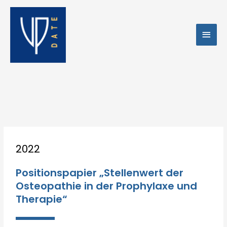
Zum
Hau
Inhalt
springen
Post
2022
navigation
Positionspapier „Stellenwert der
Osteopathie in der Prophylaxe und
Therapie“