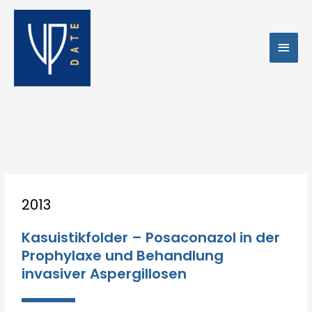
Zum
Hau
Inhalt
springen
Post
2013
navigation
Kasuistikfolder – Posaconazol in der
Prophylaxe und Behandlung
invasiver Aspergillosen