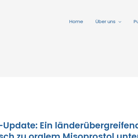
Home
Über uns
P
Update: Ein länderübergreifen
ch zu oralem Misoprostol unte