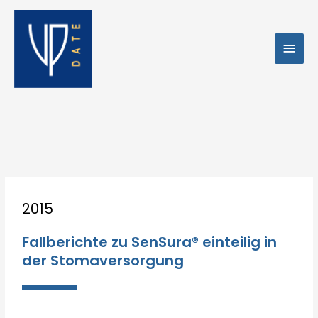
Zum
Hau
Inhalt
springen
Post
2015
navigation
Fallberichte zu SenSura® einteilig in
der Stomaversorgung