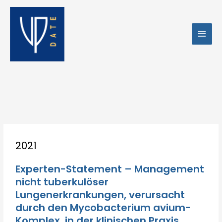
Zum
Hau
Inhalt
springen
Post
2021
navigation
Experten-Statement – Management
nicht tuberkulöser
Lungenerkrankungen, verursacht
durch den Mycobacterium avium-
Komplex, in der klinischen Praxis