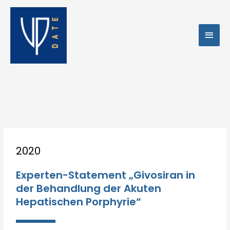
Zum
Hau
Inhalt
springen
Post
2020
navigation
Experten-Statement „Givosiran in
der Behandlung der Akuten
Hepatischen Porphyrie“