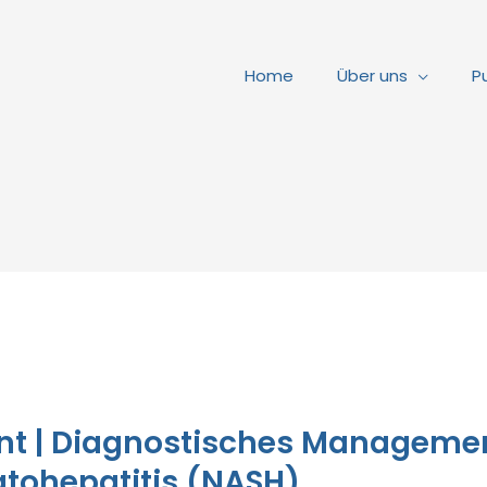
Home
Über uns
P
t | Diagnostisches Managemen
atohepatitis (NASH)