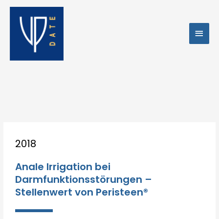
Zum
Hau
Inhalt
springen
Post
2018
navigation
Anale Irrigation bei
Darmfunktionsstörungen –
Stellenwert von Peristeen®